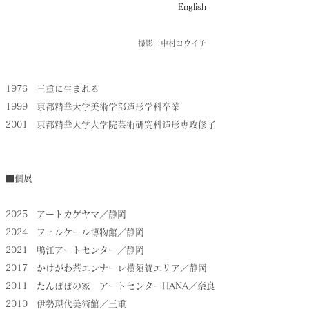
English
​撮影：中村ヨウイチ
1976 三重に生まれる
1999 京都精華大学美術学部造形学科卒業
2001 京都精華大学大学院芸術研究科造形専攻修了
■個展
​2025 アートカゲヤマ／静岡
2024 フェルケール博物館／静岡
​2021 鴨江アートセンター／静岡
2017 かけがわ茶エンナーレ横須賀エリア
／静岡
2011 たんぽぽの家 アートセンターHANA／奈良
2010 伊勢現代美術館／三重