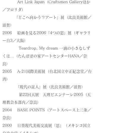
Art Link Japan（Craftsmen Galleryほか
／フロリダ）
「どこへ向かう？アート」展（比良美術館／
滋賀）
2006 絵画を見る2006「4つの窓」展（ギャラリ
ー白3／大阪）
Teardrop, My dream 一滴の小さなしず
くは…（たんぽぽの家アートセンターHANA／奈
良）
2005 A-21国際美術展（台北国立中正紀念堂／台
湾）
「現代の証人」展（比良美術館／滋賀）
第22回天展 天理ビエンナーレ2005（天
理教会本部内／奈良）
2004 BASE POINTS（アートスペース上三条／
奈良）
2000 日墨現代美術交流展「思」（メキシコ国立