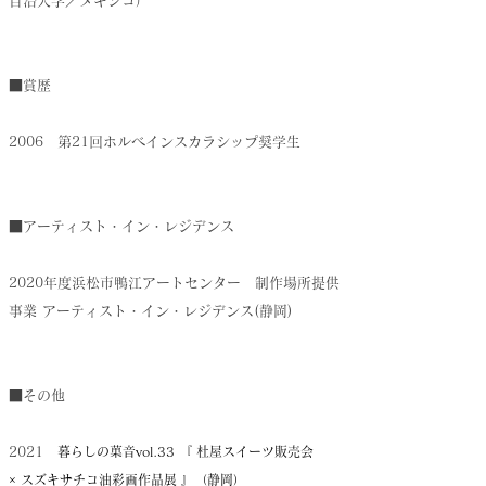
自治大学／メキシコ）
■賞歴
2006 第21回ホルベインスカラシップ奨学生
■アーティスト・イン・レジデンス
2020年度浜松市鴨江アートセンター 制作場所提供
事業 アーティスト・イン・レジデンス(静岡)
■その他
2021
暮らしの菓音vol.33 『 杜屋スイーツ販売会
×
スズキサチコ
油彩画作品展 』（静岡）