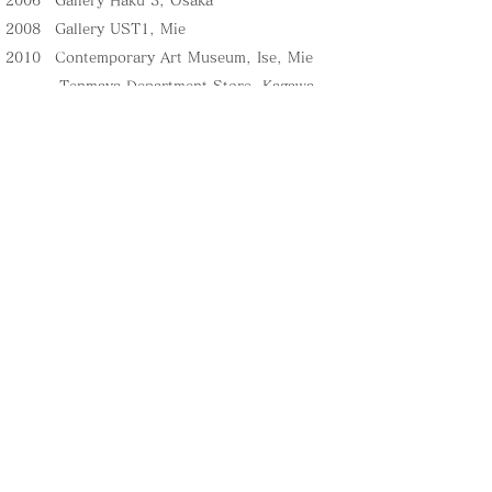
2006 Gallery Haku 3, Osaka
2008 Gallery UST1, Mie
2010 Contemporary Art Museum, Ise, Mie
Tenmaya Department Store, Kagawa
BAMI gallery, Kyoto
2011 Tanpopo-No-Ye Art Center HANA, Nara
2017 Kakegawa Chaennale, Shizuoka
​2021
Artist in Residence at Kamoe Art
Center Hamamatsu Exihibition
Group Exhibitions
2000 National Autonomous University of
Mexico
2004 "BASE POINTS" at Art Space
Kamisanjyo, Nara
2005 A-21 International Exhibition at
National Chiang Kai-shek Memorial Hall, Taiwan