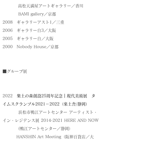
高松天満屋アートギャラリー／香川
BAMI gallery／京都
2008 ギャラリーアスト1／三重
2006 ギャラリー白3／大阪
2005 ギャラリー白／大阪
2000 Nobody House／京都
■グループ展
2022
樂土の森創設25周年記念｜現代美術展 タ
イムスクランブル2021－2022（楽土舎/静岡）
浜松市鴨江アートセンター アーティスト・
イン・レジデンス展
2014-2021
HERE AND NOW
(鴨江アートセンター／静岡）
HANSHIN Art Meeting（阪神百貨店／大